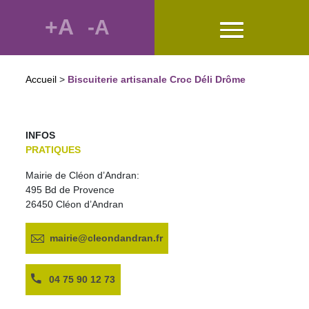
+A
-A
Accueil
>
Biscuiterie artisanale Croc Déli Drôme
INFOS
PRATIQUES
Mairie de Cléon d’Andran:
495 Bd de Provence
26450 Cléon d’Andran
mairie@cleondandran.fr
04 75 90 12 73