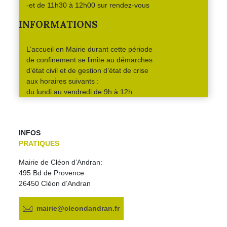
-et de 11h30 à 12h00 sur rendez-vous
INFORMATIONS
L’accueil en Mairie durant cette période
de confinement se limite au démarches
d’état civil et de gestion d’état de crise
aux horaires suivants :
du lundi au vendredi de 9h à 12h.
INFOS
PRATIQUES
Mairie de Cléon d’Andran:
495 Bd de Provence
26450 Cléon d’Andran
mairie@cleondandran.fr