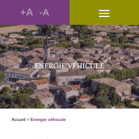
+A
-A
ENERGIE VÉHICULE
Accueil
>
Energie véhicule