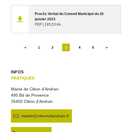
Procès Verbal du Conseil Municipal du 26
janvier 2023
PDF
|
195,53 Ko
<
1
2
3
4
5
>
INFOS
PRATIQUES
Mairie de Cléon d’Andran:
495 Bd de Provence
26450 Cléon d’Andran
mairie@cleondandran.fr