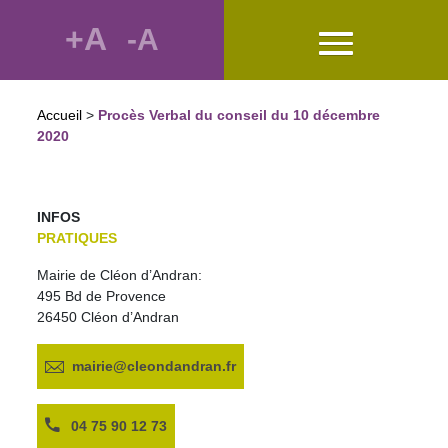
+A
-A
Accueil
>
Procès Verbal du conseil du 10 décembre
2020
INFOS
PRATIQUES
Mairie de Cléon d’Andran:
495 Bd de Provence
26450 Cléon d’Andran
mairie@cleondandran.fr
04 75 90 12 73