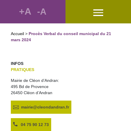
+A
-A
Accueil
>
Procès Verbal du conseil municipal du 21
mars 2024
INFOS
PRATIQUES
Mairie de Cléon d’Andran:
495 Bd de Provence
26450 Cléon d’Andran
mairie@cleondandran.fr
04 75 90 12 73