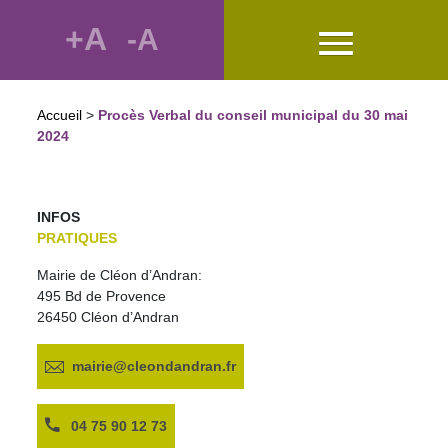
+A
-A
Accueil
>
Procès Verbal du conseil municipal du 30 mai
2024
INFOS
PRATIQUES
Mairie de Cléon d’Andran:
495 Bd de Provence
26450 Cléon d’Andran
mairie@cleondandran.fr
04 75 90 12 73