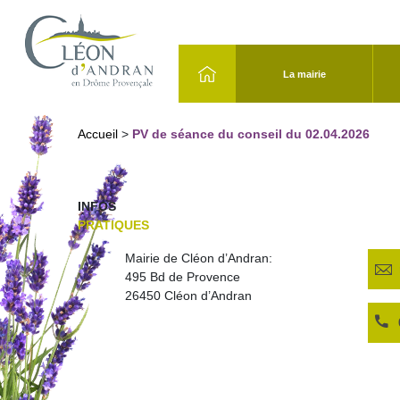
La mairie
Accueil
>
PV de séance du conseil du 02.04.2026
INFOS
PRATIQUES
Mairie de Cléon d’Andran:
495 Bd de Provence
26450 Cléon d’Andran