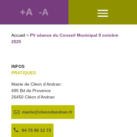
+A
-A
Accueil
>
PV séance du Conseil Municipal 9 octobre
2025
INFOS
PRATIQUES
Mairie de Cléon d’Andran:
495 Bd de Provence
26450 Cléon d’Andran
mairie@cleondandran.fr
04 75 90 12 73