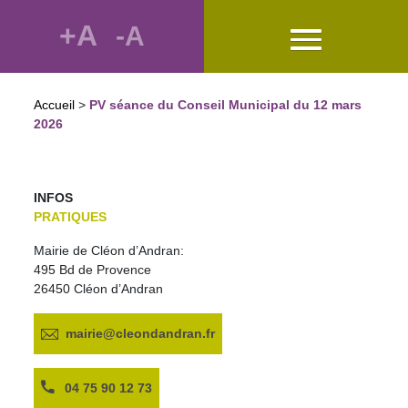
+A
-A
Accueil
>
PV séance du Conseil Municipal du 12 mars
2026
INFOS
PRATIQUES
Mairie de Cléon d’Andran:
495 Bd de Provence
26450 Cléon d’Andran
mairie@cleondandran.fr
04 75 90 12 73