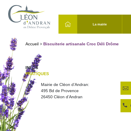
La mairie
Accueil
>
Biscuiterie artisanale Croc Déli Drôme
INFOS
PRATIQUES
Mairie de Cléon d’Andran:
495 Bd de Provence
26450 Cléon d’Andran