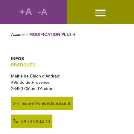
+A
-A
Accueil
>
MODIFICATION PLUI-H
INFOS
PRATIQUES
Mairie de Cléon d’Andran:
495 Bd de Provence
26450 Cléon d’Andran
mairie@cleondandran.fr
04 75 90 12 73