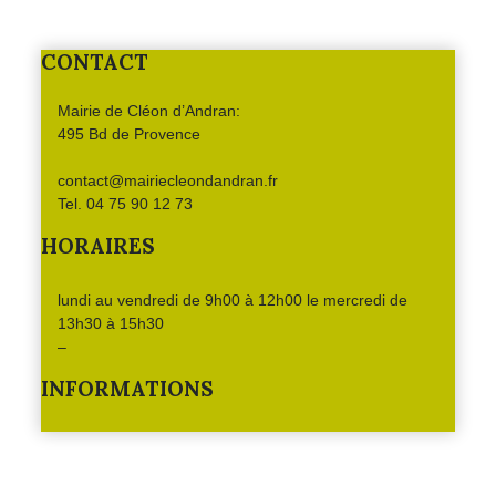
CONTACT
Mairie de Cléon d’Andran:
495 Bd de Provence
contact@mairiecleondandran.fr
Tel. 04 75 90 12 73
HORAIRES
lundi au vendredi de 9h00 à 12h00 le mercredi de
13h30 à 15h30
–
INFORMATIONS