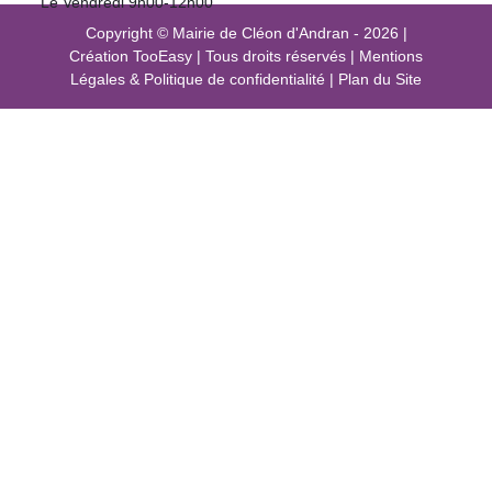
Le Vendredi 9h00-12h00
Copyright © Mairie de Cléon d'Andran - 2026
|
Création
TooEasy
|
Tous droits réservés
|
Mentions
Légales
&
Politique de confidentialité
|
Plan du Site